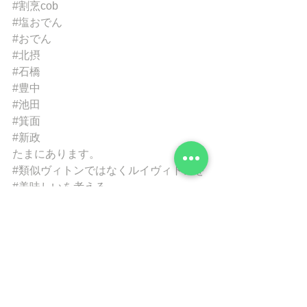
#割烹cob
#塩おでん
#おでん
#北摂
#石橋
#豊中
#池田
#箕面
#新政
たまにあります。
#類似ヴィトンではなくルイヴィトンを
#美味しいを考える
#石橋居酒屋
#豊中居酒屋